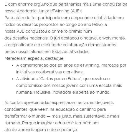
É com enorme orgulho que partilhamos mais uma conquista da
nossa
Academia
Júnior
eTwinning
(
AJE
)!
Para além
de
ter participado com empenho e criatividade em
todos os
de
safio
s propostos ao longo do ano letivo, a
nossa
AJE
conquistou o
primeiro
prémio num
dos
de
safio
s
na
cionais. O júri
de
stacou o notável envolvimento,
a originalidade e o espírito
de
colaboração
de
monstrados
pelos nossos alunos em todas as atividades.
Mereceram especial
de
staque:
A comemoração dos 20 anos
de
eTwinning
, marcada por
iniciativas colaborativas e criativas;
A atividade "Cartas para o Futuro", que revelou o
compromisso dos nossos jovens com uma escola mais
humana, inclusiva, inovadora e aberta ao mundo.
As cartas apresentadas expressaram as vozes
de
jovens
conscientes, que veem
na
educação o caminho para
transformar o mundo — mais justo, mais sustentável e mais
humano. Porque imaginar o futuro é também um
ato
de
aprendizagem e
de
esperança.