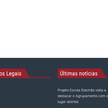
os Legais
Últimas notícias
Projeto Escola Electrão volta a
destacar o Agrupamento com o 
lugar distrital