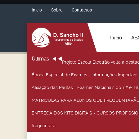
Início
Sobre
Contactos
Início
AE
Últimas
Projeto Escola Electrão volta a desta
Época Especial de Exames - Informações Importan
:
Afixação das Pautas - Exames Nacionais do 11º e
: I
MATRÍCULAS PARA ALUNOS QUE FREQUENTARÃO 
ENTREGA DOS KITS DIGITAIS - CURSOS PROFISSIO
frequentara