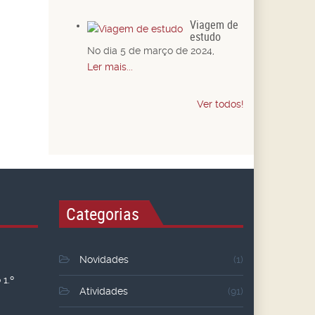
Viagem de
estudo
No dia 5 de março de 2024,
Ler mais...
Ver todos!
Categorias
Novidades
(1)
1.º
Atividades
(91)