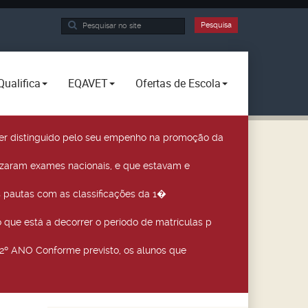
Pesquisa...
Pesquisa
Qualifica
EQAVET
Ofertas de Escola
a ser distinguido pelo seu empenho na promoção da
izaram exames nacionais, e que estavam e
 pautas com as classificações da 1�
que está a decorrer o período de matrículas p
º ANO Conforme previsto, os alunos que