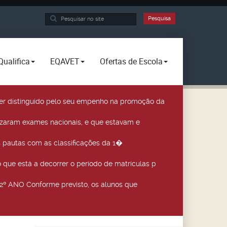
Pesquisa...
Pesquisa
Qualifica
EQAVET
Ofertas de Escola
a ser distinguido pelo seu empenho na promoção da
izaram exames nacionais, e que estavam e
 pautas com as classificações da 1�
que está a decorrer o período de matrículas p
º ANO Conforme previsto, os alunos que