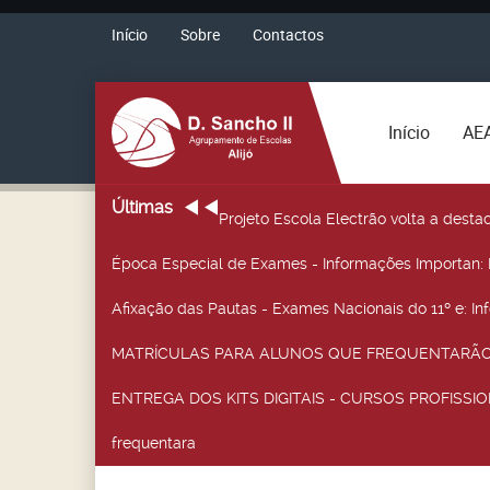
Início
Sobre
Contactos
Início
AE
Últimas
Projeto Escola Electrão volta a desta
Época Especial de Exames - Informações Importan
:
Afixação das Pautas - Exames Nacionais do 11º e
: I
MATRÍCULAS PARA ALUNOS QUE FREQUENTARÃO 
ENTREGA DOS KITS DIGITAIS - CURSOS PROFISSIO
frequentara