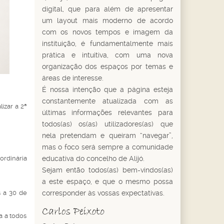
digital, que para além de apresentar
um layout mais moderno de acordo
com os novos tempos e imagem da
instituição, é fundamentalmente mais
prática e intuitiva, com uma nova
organização dos espaços por temas e
áreas de interesse.
É nossa intenção que a página esteja
constantemente atualizada com as
izar a 2ª
últimas informações relevantes para
todos(as) os(as) utilizadores(as) que
nela pretendam e queiram “navegar”,
mas o foco será sempre a comunidade
ordinária
educativa do concelho de Alijó.
Sejam então todos(as) bem-vindos(as)
a este espaço, e que o mesmo possa
s a 30 de
corresponder às vossas expectativas.
a a todos