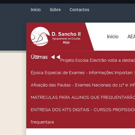
Início
Sobre
Contactos
Início
AE
Últimas
Projeto Escola Electrão volta a desta
Época Especial de Exames - Informações Importan
:
Afixação das Pautas - Exames Nacionais do 11º e
: I
MATRÍCULAS PARA ALUNOS QUE FREQUENTARÃO 
ENTREGA DOS KITS DIGITAIS - CURSOS PROFISSIO
frequentara