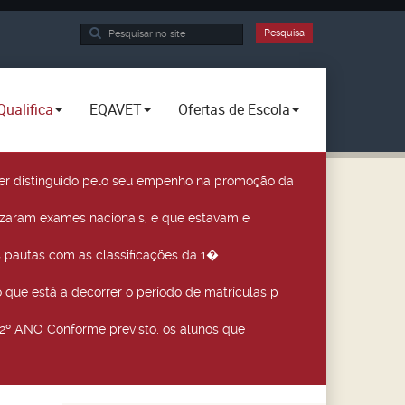
Pesquisa...
Pesquisa
Qualifica
EQAVET
Ofertas de Escola
a ser distinguido pelo seu empenho na promoção da
izaram exames nacionais, e que estavam e
 pautas com as classificações da 1�
que está a decorrer o período de matrículas p
º ANO Conforme previsto, os alunos que