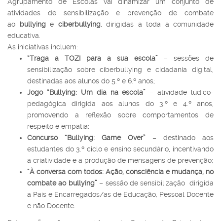
Agrupamento de Escolas vai dinamizar um conjunto de
atividades de sensibilização e prevenção de combate
ao
bullying
e
ciberbullying
, dirigidas a toda a comunidade
educativa.
As iniciativas incluem:
“Traga a TOZI para a sua escola”
– sessões de
sensibilização sobre ciberbullying e cidadania digital,
destinadas aos alunos do 5.º e 6.º anos;
Jogo “Bullying: Um dia na escola”
– atividade lúdico-
pedagógica dirigida aos alunos do 3.º e 4.º anos,
promovendo a reflexão sobre comportamentos de
respeito e empatia;
Concurso “Bullying: Game Over”
– destinado aos
estudantes do 3.º ciclo e ensino secundário, incentivando
a criatividade e a produção de mensagens de prevenção;
“À conversa com todos: Ação, consciência e mudança, no
combate ao bullying”
– sessão de sensibilização dirigida
a Pais e Encarregados/as de Educação, Pessoal Docente
e não Docente.