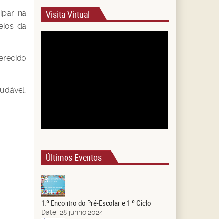
ipar na
Visita Virtual
eios da
erecido
udável,
Últimos Eventos
28
Jun.
1.º Encontro do Pré-Escolar e 1.º Ciclo
Date:
28 junho 2024