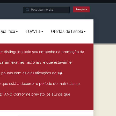
Pesquisa...
Pesquisa
Qualifica
EQAVET
Ofertas de Escola
a ser distinguido pelo seu empenho na promoção da
izaram exames nacionais, e que estavam e
 pautas com as classificações da 1�
que está a decorrer o período de matrículas p
º ANO Conforme previsto, os alunos que