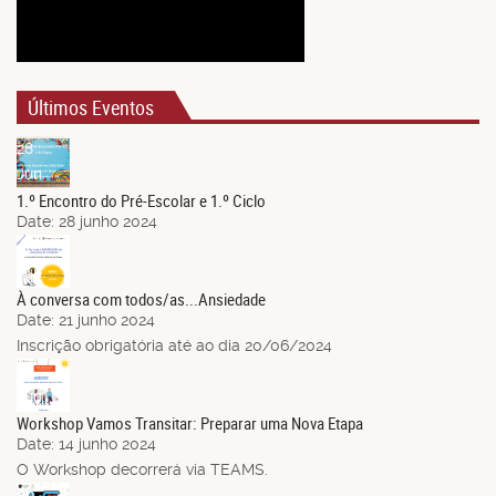
Últimos Eventos
28
Jun.
1.º Encontro do Pré-Escolar e 1.º Ciclo
Date:
28 junho 2024
21
Jun.
À conversa com todos/as...Ansiedade
Date:
21 junho 2024
Inscrição obrigatória até ao dia 20/06/2024
14
Jun.
Workshop Vamos Transitar: Preparar uma Nova Etapa
Date:
14 junho 2024
O Workshop decorrerá via TEAMS.
03