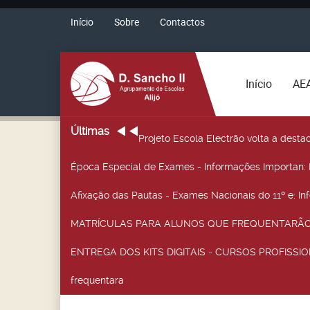
Início
Sobre
Contactos
Início
AE
Últimas
Projeto Escola Electrão volta a desta
Época Especial de Exames - Informações Importan
:
Afixação das Pautas - Exames Nacionais do 11º e
: I
MATRÍCULAS PARA ALUNOS QUE FREQUENTARÃO 
ENTREGA DOS KITS DIGITAIS - CURSOS PROFISSIO
frequentara