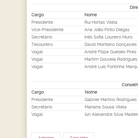
Dir
Cargo
Nome
Presidente
Rui Hortas Vilela
Vice-Presidente
Ana João Pinto Diegas
Secretário
Inês Sofia Loureiro Muro
Tesoureiro
David Monteiro Gonçalves
Vogal
André Filipe Guedes Pires
Vogal
Martim Gouveia Rodrigues
Vogal
André Luís Fontinha Marq
Conselh
Cargo
Nome
Presidente
Gabriel Martins Rodrigues
Secretário
Mariana Sousa Vilela
Vogal
Iúri Alexandre Silva Madei
Anterior
Seguinte