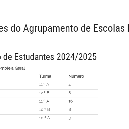
es do Agrupamento de Escolas 
 de Estudantes 2024/2025
mbleia Geral
Turma
Número
11.º A
4
12.º B
8
11.º A
16
10.º B
8
10.º A
3