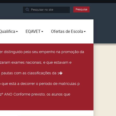
Pesquisa...
Pesquisa
Qualifica
EQAVET
Ofertas de Escola
a ser distinguido pelo seu empenho na promoção da
izaram exames nacionais, e que estavam e
 pautas com as classificações da 1�
que está a decorrer o período de matrículas p
º ANO Conforme previsto, os alunos que