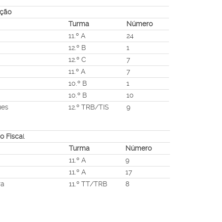
eção
Turma
Número
11.º A
24
12.º B
1
12.º C
7
11.º A
7
10.º B
1
10.º B
10
ues
12.º TRB/TIS
9
o Fisca
l
Turma
Número
11.º A
9
11.º A
17
ra
11.º TT/TRB
8