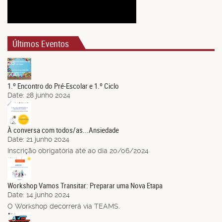
Últimos Eventos
28
Jun.
1.º Encontro do Pré-Escolar e 1.º Ciclo
Date:
28 junho 2024
21
Jun.
À conversa com todos/as...Ansiedade
Date:
21 junho 2024
Inscrição obrigatória até ao dia 20/06/2024
14
Jun.
Workshop Vamos Transitar: Preparar uma Nova Etapa
Date:
14 junho 2024
O Workshop decorrerá via TEAMS.
03