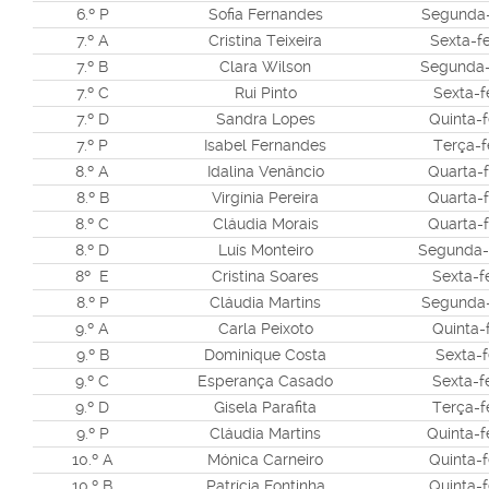
6.º P
Sofia Fernandes
Segunda-f
7.º A
Cristina Teixeira
Sexta-fe
7.º B
Clara Wilson
Segunda-f
7.º C
Rui Pinto
Sexta-fe
7.º D
Sandra Lopes
Quinta-f
7.º P
Isabel Fernandes
Terça-fe
8.º A
Idalina Venâncio
Quarta-f
8.º B
Virgínia Pereira
Quarta-f
8.º C
Cláudia Morais
Quarta-f
8.º D
Luís Monteiro
Segunda-f
8º E
Cristina Soares
Sexta-fe
8.º P
Cláudia Martins
Segunda-f
9.º A
Carla Peixoto
Quinta-f
9.º B
Dominique Costa
Sexta-f
9.º C
Esperança Casado
Sexta-fe
9.º D
Gisela Parafita
Terça-fe
9.º P
Cláudia Martins
Quinta-fe
10.º A
Mónica Carneiro
Quinta-f
10.º B
Patrícia Fontinha
Quinta-f