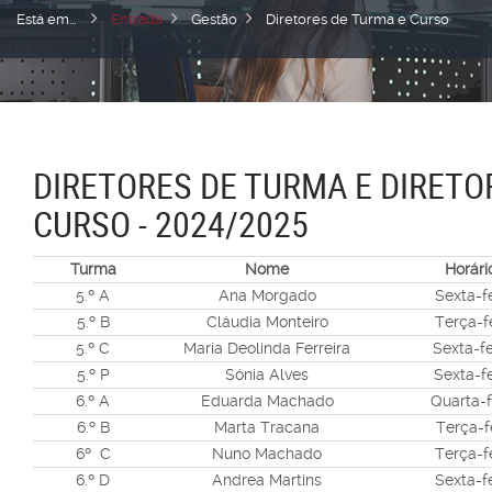
Está em...
Entrada
Gestão
Diretores de Turma e Curso
DIRETORES DE TURMA E DIRETO
CURSO - 2024/2025
Turma
Nome
Horári
5.º A
Ana Morgado
Sexta-fe
5.º B
Cláudia Monteiro
Terça-fe
5.º C
Maria Deolinda Ferreira
Sexta-fe
5.º P
Sónia Alves
Sexta-fe
6.º A
Eduarda Machado
Quarta-f
6.º B
Marta Tracana
Terça-fe
6º C
Nuno Machado
Terça-fe
6.º D
Andrea Martins
Sexta-fe