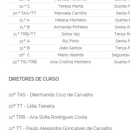
10.º C
Teresa Marta
Quinta-f
10.º TAS/TT
Manuela Carrilho
Sexta-fe
11.º A
Helena Monteiro
Quinta-f
11.º B
Armanda Pinheiro
Sexta-fe
11.º TRB/TT
Sónia Vaz
Terça-fe
12.º A
Rui Pinto
Sexta-fe
12.º B
João Santos
Terça-fe
12º C
Mário Valente
Segunda-
12.º TIS/TRB
Ana Cristina Monteiro
Quarta-f
DIRETORES DE CURSO
10º TAS - Dilermando Cruz de Carvalho
10º TT - Lídia Teixeira
11º TRB - Ana Sofia Rodrigues Costa
11º TT - Paulo Alexandre Gonçalves de Carvalho