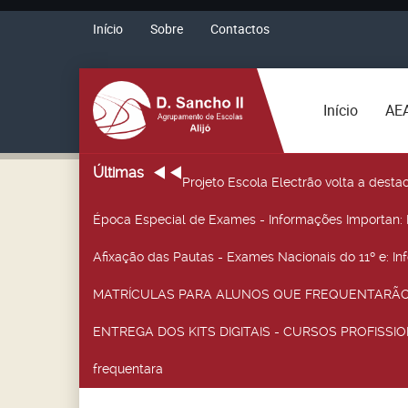
Início
Sobre
Contactos
Início
AE
Últimas
Projeto Escola Electrão volta a desta
Época Especial de Exames - Informações Importan
:
Afixação das Pautas - Exames Nacionais do 11º e
: I
MATRÍCULAS PARA ALUNOS QUE FREQUENTARÃO 
ENTREGA DOS KITS DIGITAIS - CURSOS PROFISSIO
frequentara