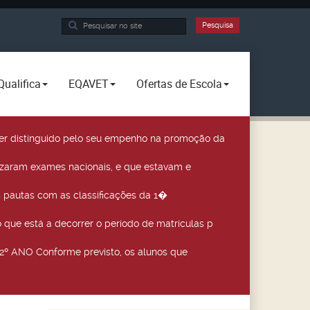
Pesquisa...
Pesquisa
Qualifica
EQAVET
Ofertas de Escola
a ser distinguido pelo seu empenho na promoção da
izaram exames nacionais, e que estavam e
 pautas com as classificações da 1�
que está a decorrer o período de matrículas p
º ANO Conforme previsto, os alunos que