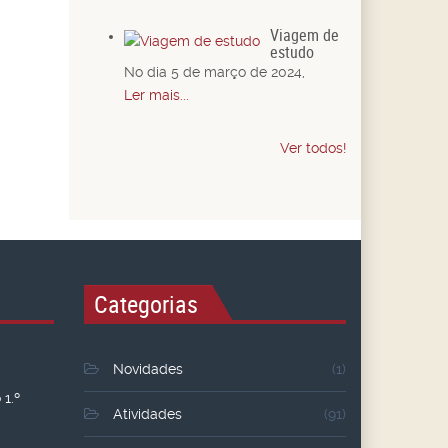
Viagem de
estudo
No dia 5 de março de 2024,
Ler mais...
Ver todos!
Categorias
Novidades
(1)
1.º
Atividades
(91)