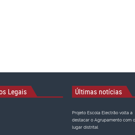
os Legais
Últimas notícias
Projeto Escola Electrão volta a
destacar o Agrupamento com o 
lugar distrital