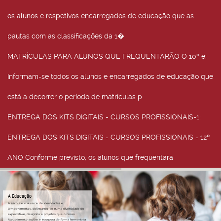
os alunos e respetivos encarregados de educação que as
pautas com as classificações da 1�
MATRÍCULAS PARA ALUNOS QUE FREQUENTARÃO O 10º e
:
Informam-se todos os alunos e encarregados de educação que
está a decorrer o período de matrículas p
ENTREGA DOS KITS DIGITAIS - CURSOS PROFISSIONAIS-1
:
ENTREGA DOS KITS DIGITAIS - CURSOS PROFISSIONAIS - 12º
ANO Conforme previsto, os alunos que frequentara
A Educação
A escola é o alicerce de identidades e
temperamentos, delineando-se numa diversidade de
expectativas, desígnios e projetos que o nosso
Agrupamento acolhe e incorpora de forma harmoniosa.