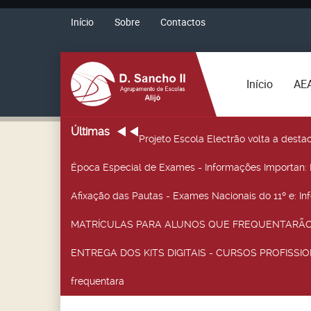
Início
Sobre
Contactos
Início
AE
Últimas
Projeto Escola Electrão volta a desta
Época Especial de Exames - Informações Importan
:
Afixação das Pautas - Exames Nacionais do 11º e
: I
MATRÍCULAS PARA ALUNOS QUE FREQUENTARÃO 
ENTREGA DOS KITS DIGITAIS - CURSOS PROFISSIO
frequentara