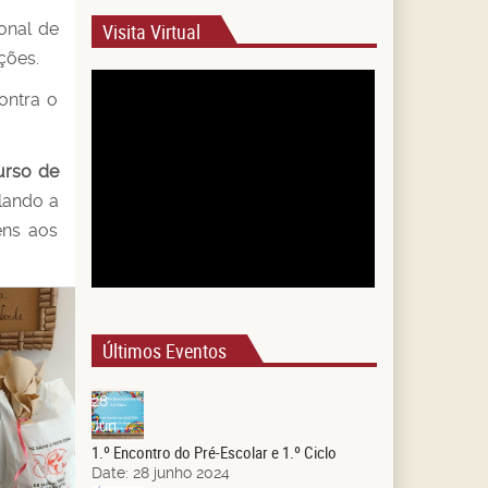
onal de
Visita Virtual
ções.
ontra o
urso de
plando a
éns aos
Últimos Eventos
28
Jun.
1.º Encontro do Pré-Escolar e 1.º Ciclo
Date:
28 junho 2024