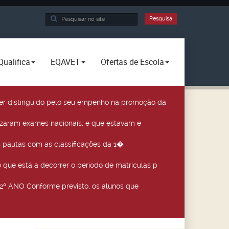
Pesquisa...
Pesquisa
Qualifica
EQAVET
Ofertas de Escola
a ser distinguido pelo seu empenho na promoção da
izaram exames nacionais, e que estavam e
 pautas com as classificações da 1�
que está a decorrer o período de matrículas p
º ANO Conforme previsto, os alunos que