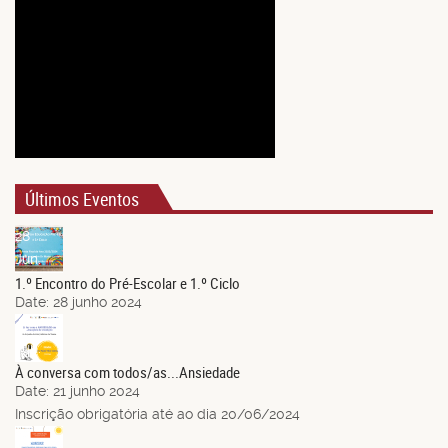
Últimos Eventos
28
Jun.
1.º Encontro do Pré-Escolar e 1.º Ciclo
Date:
28 junho 2024
21
Jun.
À conversa com todos/as...Ansiedade
Date:
21 junho 2024
Inscrição obrigatória até ao dia 20/06/2024
14