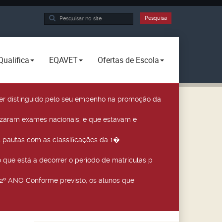
Pesquisa...
Pesquisa
Qualifica
EQAVET
Ofertas de Escola
a ser distinguido pelo seu empenho na promoção da
izaram exames nacionais, e que estavam e
 pautas com as classificações da 1�
que está a decorrer o período de matrículas p
º ANO Conforme previsto, os alunos que