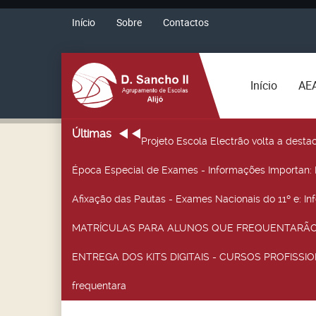
Início
Sobre
Contactos
Início
AE
Últimas
Projeto Escola Electrão volta a desta
Época Especial de Exames - Informações Importan
:
Afixação das Pautas - Exames Nacionais do 11º e
: I
MATRÍCULAS PARA ALUNOS QUE FREQUENTARÃO 
ENTREGA DOS KITS DIGITAIS - CURSOS PROFISSIO
frequentara