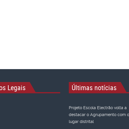
os Legais
Últimas notícias
Projeto Escola Electrão volta a
destacar o Agrupamento com o 
lugar distrital