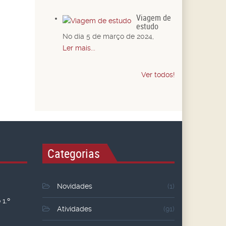
Viagem de
estudo
No dia 5 de março de 2024,
Ler mais...
Ver todos!
Categorias
Novidades
(1)
1.º
Atividades
(91)