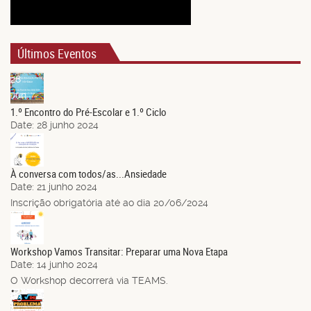
Últimos Eventos
28
Jun.
1.º Encontro do Pré-Escolar e 1.º Ciclo
Date:
28 junho 2024
21
Jun.
À conversa com todos/as...Ansiedade
Date:
21 junho 2024
Inscrição obrigatória até ao dia 20/06/2024
14
Jun.
Workshop Vamos Transitar: Preparar uma Nova Etapa
Date:
14 junho 2024
O Workshop decorrerá via TEAMS.
03