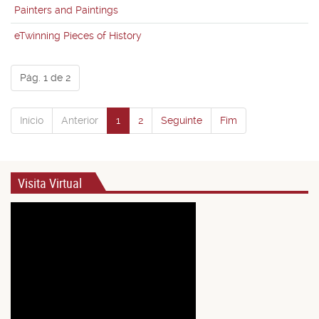
Painters and Paintings
eTwinning Pieces of History
Pág. 1 de 2
Início
Anterior
1
2
Seguinte
Fim
Visita Virtual