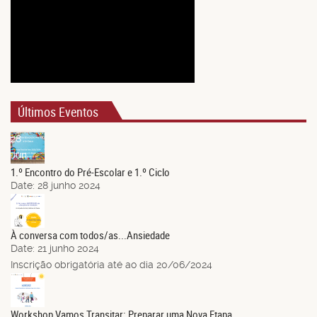
Últimos Eventos
28
Jun.
1.º Encontro do Pré-Escolar e 1.º Ciclo
Date:
28 junho 2024
21
Jun.
À conversa com todos/as...Ansiedade
Date:
21 junho 2024
Inscrição obrigatória até ao dia 20/06/2024
14
Jun.
Workshop Vamos Transitar: Preparar uma Nova Etapa