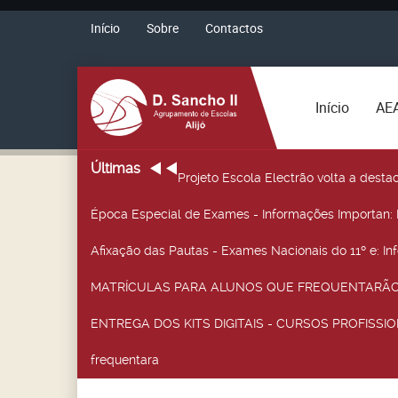
Início
Sobre
Contactos
Início
AE
Últimas
Projeto Escola Electrão volta a desta
Época Especial de Exames - Informações Importan
:
Afixação das Pautas - Exames Nacionais do 11º e
: I
MATRÍCULAS PARA ALUNOS QUE FREQUENTARÃO 
ENTREGA DOS KITS DIGITAIS - CURSOS PROFISSIO
frequentara