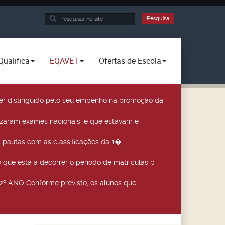
Pesquisa...
Pesquisa
Qualifica
EQAVET
Ofertas de Escola
a ser distinguido pelo seu empenho na promoção da
izaram exames nacionais, e que estavam e
 pautas com as classificações da 1�
que está a decorrer o período de matrículas p
º ANO Conforme previsto, os alunos que