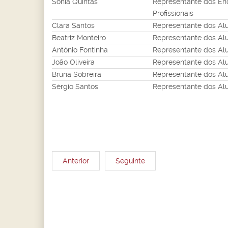
Sónia Quintas
Representante dos En
Profissionais
Clara Santos
Representante dos Alu
Beatriz Monteiro
Representante dos Alu
António Fontinha
Representante dos Alu
João Oliveira
Representante dos Alu
Bruna Sobreira
Representante dos Al
Sérgio Santos
Representante dos Al
Anterior
Seguinte