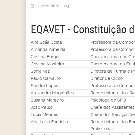
27 dezembro 2023
EQAVET - Constituição d
Ana Sofia Costa
Professora da Compon
Arminda Almeida
Professora da Compon
Cristina Borges
Coordenadora dos Cur
Cristina Monteiro
Coordenadora da Equ
Sónia Vaz
Diretora de Turma e P
Paulo Carvalho
Diretor de Curso
Sandra Lopes
Professora da Compone
Alexandra Magalhães
Representante dos
St
Susana Monteiro
Psicóloga do SPO
João Paulo
Chefe dos Assistentes
Lúcia Mendes
Chefe dos Serviços de
Ana Luísa Fontinha
Representante dos En
Profissionais