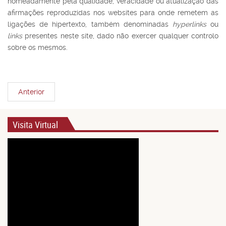
nomeadamente pela qualidade, veracidade ou atualização das
afirmações reproduzidas nos websites para onde remetem as
ligações de hipertexto, também denominadas
hyperlinks
ou
links
presentes neste site, dado não exercer qualquer controlo
sobre os mesmos.
Anterior
Visita Virtual