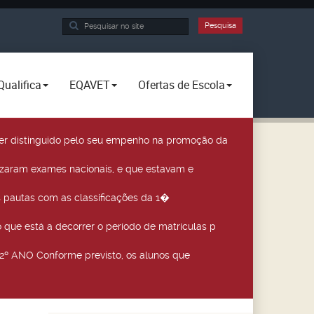
Pesquisa...
Pesquisa
Qualifica
EQAVET
Ofertas de Escola
a ser distinguido pelo seu empenho na promoção da
izaram exames nacionais, e que estavam e
 pautas com as classificações da 1�
que está a decorrer o período de matrículas p
º ANO Conforme previsto, os alunos que