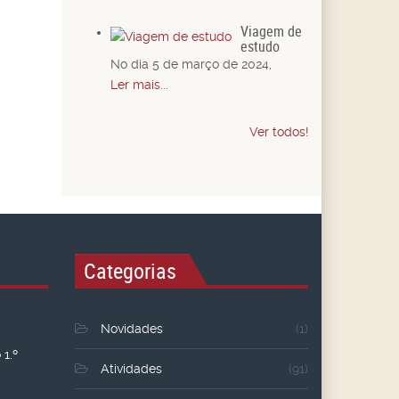
Viagem de
estudo
No dia 5 de março de 2024,
Ler mais...
Ver todos!
Categorias
Novidades
(1)
1.º
Atividades
(91)