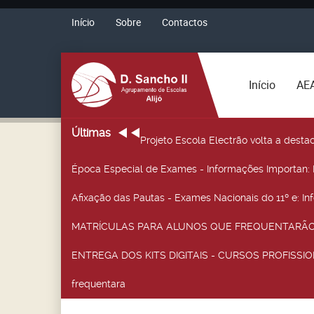
Início
Sobre
Contactos
Início
AE
Últimas
Projeto Escola Electrão volta a desta
Época Especial de Exames - Informações Importan
:
Afixação das Pautas - Exames Nacionais do 11º e
: I
MATRÍCULAS PARA ALUNOS QUE FREQUENTARÃO 
ENTREGA DOS KITS DIGITAIS - CURSOS PROFISSIO
frequentara