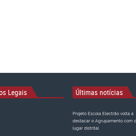
os Legais
Últimas notícias
Projeto Escola Electrão volta a
destacar o Agrupamento com o 
lugar distrital