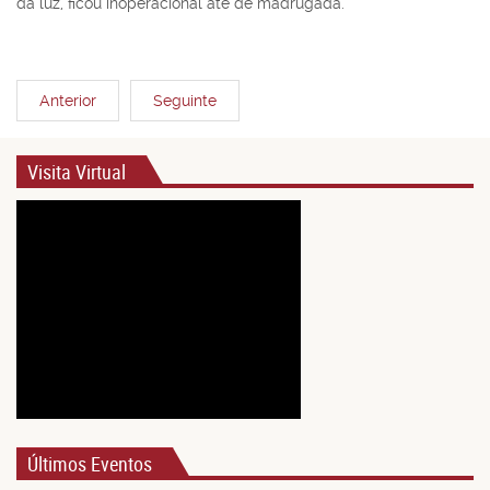
da luz, ficou inoperacional até de madrugada.
Anterior
Seguinte
Visita Virtual
Últimos Eventos