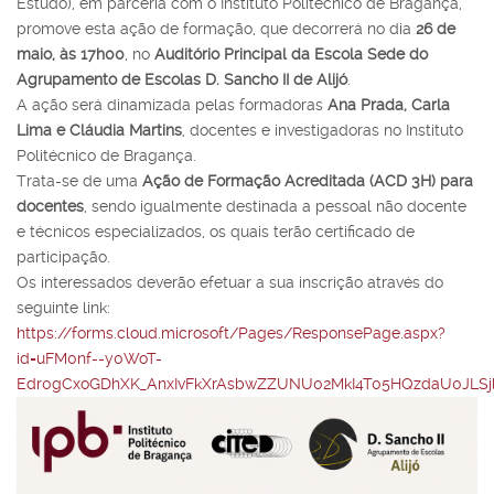
Estudo), em parceria com o Instituto Politécnico de Bragança,
promove esta ação de formação, que decorrerá no dia
26 de
maio, às 17h00
, no
Auditório Principal da Escola Sede do
Agrupamento de Escolas D. Sancho II de Alijó
.
A ação será dinamizada pelas formadoras
Ana Prada, Carla
Lima e Cláudia Martins
, docentes e investigadoras no Instituto
Politécnico de Bragança.
Trata-se de uma
Ação de Formação Acreditada (ACD 3H) para
docentes
, sendo igualmente destinada a pessoal não docente
e técnicos especializados, os quais terão certificado de
participação.
Os interessados deverão efetuar a sua inscrição através do
seguinte link:
https://forms.cloud.microsoft/Pages/ResponsePage.aspx?
id=uFM0nf--y0WoT-
Edr0gCxoGDhXK_AnxIvFkXrAsbwZZUNU02MkI4T05HQzdaU0JLSj