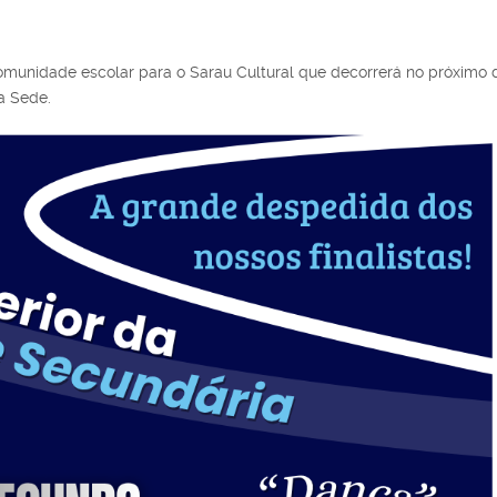
munidade escolar para o Sarau Cultural que decorrerá no próximo 
la Sede.