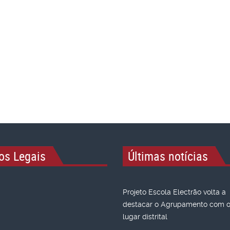
os Legais
Últimas notícias
Projeto Escola Electrão volta a
destacar o Agrupamento com o 
lugar distrital