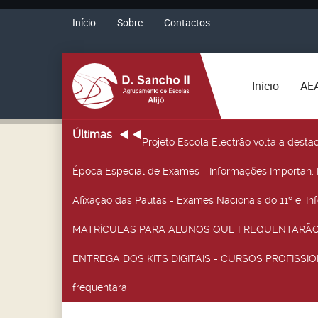
Início
Sobre
Contactos
Início
AE
Últimas
Projeto Escola Electrão volta a desta
Época Especial de Exames - Informações Importan
:
Afixação das Pautas - Exames Nacionais do 11º e
: I
MATRÍCULAS PARA ALUNOS QUE FREQUENTARÃO 
ENTREGA DOS KITS DIGITAIS - CURSOS PROFISSIO
frequentara