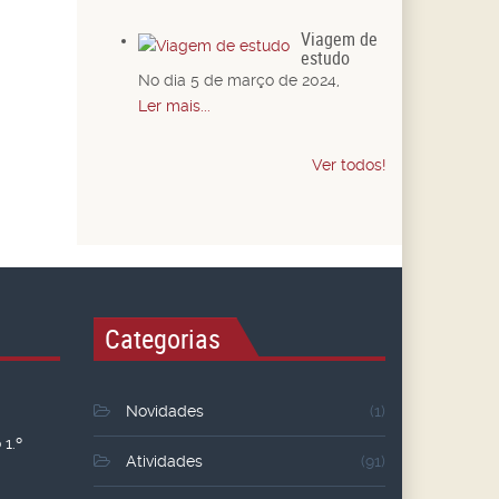
Viagem de
estudo
No dia 5 de março de 2024,
Ler mais...
Ver todos!
Categorias
Novidades
(1)
1.º
Atividades
(91)