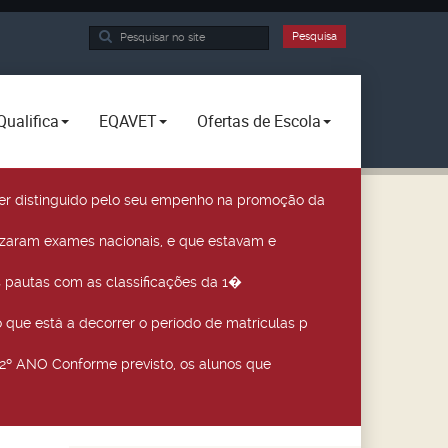
Pesquisa...
Pesquisa
Qualifica
EQAVET
Ofertas de Escola
a ser distinguido pelo seu empenho na promoção da
izaram exames nacionais, e que estavam e
 pautas com as classificações da 1�
que está a decorrer o período de matrículas p
º ANO Conforme previsto, os alunos que