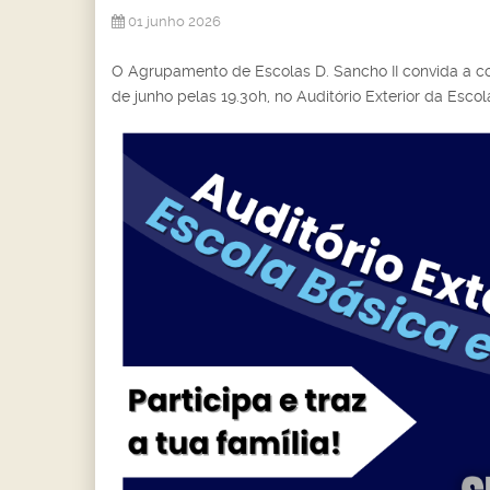
01 junho 2026
O Agrupamento de Escolas D. Sancho II convida a co
de junho pelas 19.30h, no Auditório Exterior da Esco